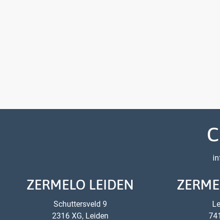
C
in
ZERMELO LEIDEN
ZERME
Schuttersveld 9
L
2316 XG, Leiden
741